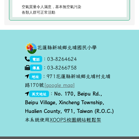
空氣質量令人滿意，基本無空氣污染
各類人群可正常活動
頁尾區域內容
花蓮縣新城鄉北埔國民小學
link to https://goo.gl/maps/dUx2GHvcPmq
：03-8264624
電話
：03-8266758
傳真
link to https://goo.gl/maps/dUx2GHvcPmq
：971花蓮縣新城鄉北埔村北埔
地址
路170號
[google map]
link to https://goo.gl/maps/dUx2GHvcPmq
link to https://goo.gl/maps/dUx2GHvcPmq
：
No. 170, Beipu R
d.,
英文地址
Beipu Village, Xincheng Township,
Hualien County, 971, Taiwan (R.O.C.)
本系統使用
XOOPS校園網站輕鬆架