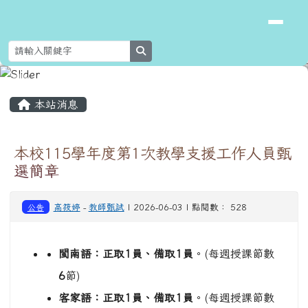
花蓮縣新城鄉北埔國民小學
跳至主內容區
search
頁尾區域
主內容區域
本站消息
本校115學年度第1次教學支援工作人員甄
選簡章
公告
高筱婷
-
教師甄試
| 2026-06-03 | 點閱數： 528
閩南語：正取
1
員、備取
1
員
。(每週授課節數
6
節)
客家語：正取
1
員、備取
1
員
。(每週授課節數