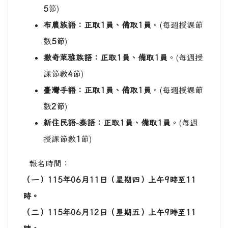
5
節)
布農族語：正取
1
員、備取
1
員
。(每週授課節
數
5
節)
撒奇萊雅族語：正取
1
員、備取
1
員
。(每週授
課節數
4
節)
臺灣手語：正取
1
員、備取
1
員
。(每週授課節
數
2
節)
新住民語
-
泰語：正取
1
員、備取
1
員
。(每週
授課節數
1
節)
報名時間：
（一）
115
年
06
月
11
日（星期四）上午
9
時至
11
時。
（二）
115
年
06
月
12
日（星期五）上午
9
時至
11