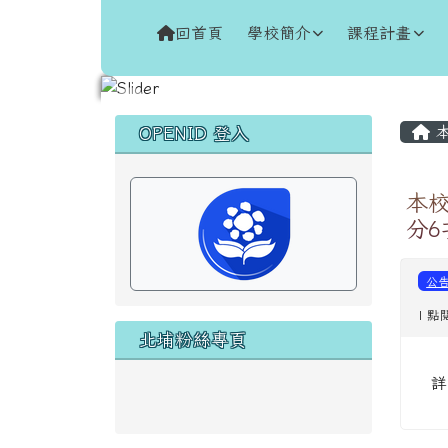
跳至主內容區
花蓮縣新城鄉北埔國民小
回首頁
學校簡介
課程計畫
頁尾區域
主
左邊區域內容
本
OPENID 登入
本校
分6
公
| 點
北埔粉絲專頁
詳