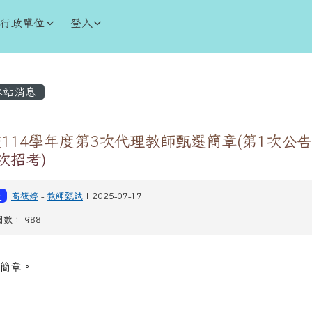
學
行政單位
登入
內容區域
站消息
114學年度第3次代理教師甄選簡章(第1次公
次招考)
告
高筱婷
-
教師甄試
| 2025-07-17
閱數： 988
簡章。