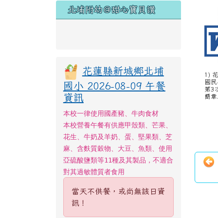
北埔附幼＠甜心寶貝讚
花蓮縣新城鄉北埔
1)
國民
國小 2026-08-09 午餐
第3
資訊
簡章.
本校一律使用國產豬、牛肉食材
本校營養午餐有供應甲殼類、芒果、
花生、牛奶及羊奶、蛋、堅果類、芝
麻、含麩質穀物、大豆、魚類、使用
亞硫酸鹽類等11種及其製品，不適合
對其過敏體質者食用
當天不供餐，或尚無該日資
訊！