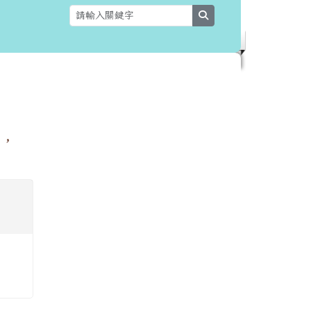
search
告，