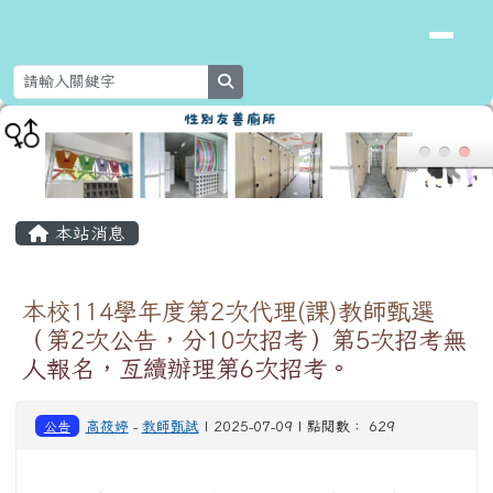
花蓮縣新城鄉北埔國民小學
跳至主內容區
search
頁尾區域
主內容區域
本站消息
本校114學年度第2次代理(課)教師甄選
（第2次公告，分10次招考）第5次招考無
人報名，亙續辦理第6次招考。
公告
高筱婷
-
教師甄試
| 2025-07-09 | 點閱數： 629