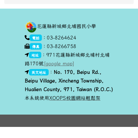
頁尾區域內容
花蓮縣新城鄉北埔國民小學
link to https://goo.gl/maps/dUx2GHvcPmq
：03-8264624
電話
：03-8266758
傳真
link to https://goo.gl/maps/dUx2GHvcPmq
：971花蓮縣新城鄉北埔村北埔
地址
路170號
[google map]
link to https://goo.gl/maps/dUx2GHvcPmq
link to https://goo.gl/maps/dUx2GHvcPmq
：
No. 170, Beipu R
d.,
英文地址
Beipu Village, Xincheng Township,
Hualien County, 971, Taiwan (R.O.C.)
本系統使用
XOOPS校園網站輕鬆架