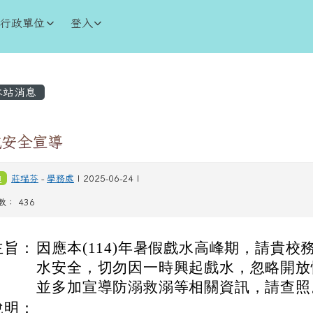
學
行政單位
登入
內容區域
站消息
域安全宣導
知
莊瑞芬
-
學務處
| 2025-06-24 |
數： 436
主旨：
因應本(114)年暑假戲水高峰期，請貴
水安全，切勿因一時興起戲水，忽略開放
並多加宣導防溺救溺等相關資訊，請查照
說明：