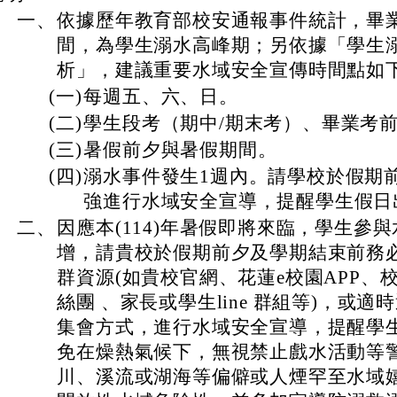
一、
依據歷年教育部校安通報事件統計，畢
間，為學生溺水高峰期；另依據「學生
析」，建議重要水域安全宣傳時間點如下
(一)
每週五、六、日。
(二)
學生段考（期中/期末考）、畢業考
(三)
暑假前夕與暑假期間。
(四)
溺水事件發生1週內。請學校於假期
強進行水域安全宣導，提醒學生假日
二、
因應本(114)年暑假即將來臨，學生參
增，請貴校於假期前夕及學期結束前務
群資源(如貴校官網、花蓮e校園APP、
絲團 、家長或學生line 群組等)，或
集會方式，進行水域安全宣導，提醒學
免在燥熱氣候下，無視禁止戲水活動等
川、溪流或湖海等偏僻或人煙罕至水域