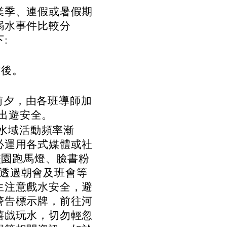
業季、連假或暑假期
溺水事件比較分
:
前後。
前夕，由各班導師加
出遊安全。
與水域活動頻率漸
必運用各式媒體或社
校園跑馬燈、臉書粉
適時透過朝會及班會等
生注意戲水安全，避
警告標示牌，前往河
嬉戲玩水，切勿輕忽