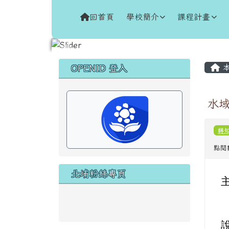
跳至主內容區
花蓮縣新城鄉北埔國民小
回首頁
學校簡介
課程計畫
頁尾區域
主
左邊區域內容
本
OPENID 登入
水
轉
點閱
北埔粉絲專頁