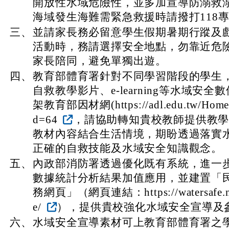
開放性水域危險性，並多加宣導防溺救
海域發生海難需緊急救援時請撥打118
三、
並請家長務必留意學生假期暑期行蹤及
活動時，務請選擇安全地點，勿靠近危
家長陪同，避免單獨出遊。
四、
教育部體育署針對不同學習階段的學生
自救教學影片、e-learning等水域安
架教育部因材網(https://adl.edu.tw/HomePa
d=64
，請協助轉知貴校教師提供教
教材內容結合生活情境，期盼透過落實
正確的自救技能及水域安全知識觀念。
五、
內政部消防署透過優化既有系統，進一
數據統計分析結果加值應用，並建置「
務網頁」（網頁連結：https://watersafe.nfa.
e/
），提供貴校強化水域安全宣導及
六、
水域安全宣導素材可上教育部體育署之