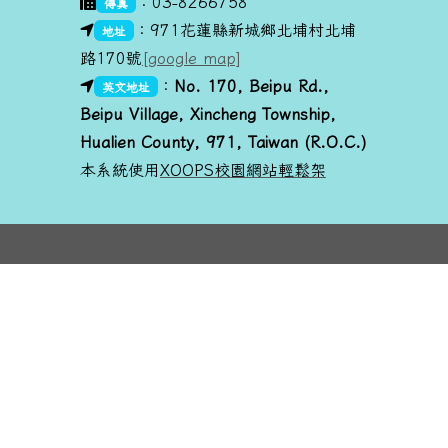
：03-8266758
傳真
link to https://goo.gl/maps/dUx2GHvcPmq
：971花蓮縣新城鄉北埔村北埔
地址
路170號
[google map]
link to https://goo.gl/maps/dUx2GHvcPmq
link to https://goo.gl/maps/dUx2GHvcPmq
：
No. 170, Beipu R
d.,
英文地址
Beipu Village, Xincheng Township,
Hualien County, 971, Taiwan (R.O.C.)
本系統使用
XOOPS校園網站輕鬆架