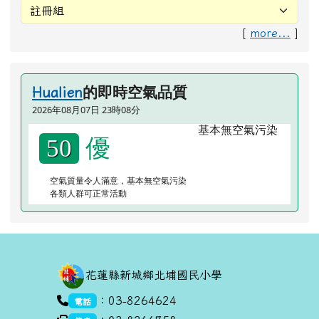
[
more...
]
的即時空氣品質
Hualien
2026年08月07日 23時08分
優
50
空氣質量令人滿意，基本無空氣污染
各類人群可正常活動
頁尾區域內容
花蓮縣新城鄉北埔國民小學
link to https://goo.gl/maps/dUx2GHvcPmq
：03-8264624
電話