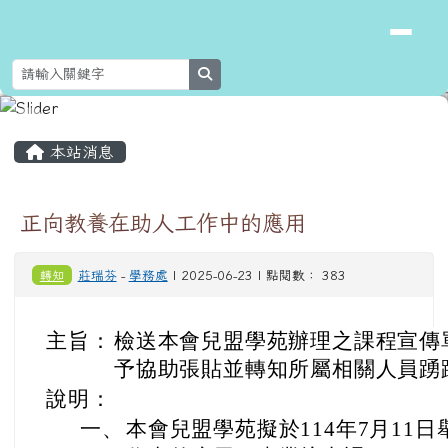
花蓮縣新城鄉北埔國民小學
跳至主內容區
search
頁尾區域
主內容區域
本站消息
正向教養在助人工作中的應用
轉知
莊瑞芬
-
學務處
| 2025-06-23 | 點閱數： 383
主旨：
檢送本會兒盟學苑辦理之課程宣傳
予協助張貼並轉知所屬相關人員踴
說明：
一、
本會兒盟學苑擬於114年7月11