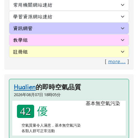
優
42
空氣質量令人滿意，基本無空氣污染
各類人群可正常活動
頁尾區域內容
花蓮縣新城鄉北埔國民小學
link to https://goo.gl/maps/dUx2GHvcPmq
：03-8264624
電話
：03-8266758
傳真
link to https://goo.gl/maps/dUx2GHvcPmq
：971花蓮縣新城鄉北埔村北埔
地址
路170號
[google map]
link to https://goo.gl/maps/dUx2GHvcPmq
link to https://goo.gl/maps/dUx2GHvcPmq
：
No. 170, Beipu R
d.,
英文地址
Beipu Village, Xincheng Township,
Hualien County, 971, Taiwan (R.O.C.)
本系統使用
XOOPS校園網站輕鬆架