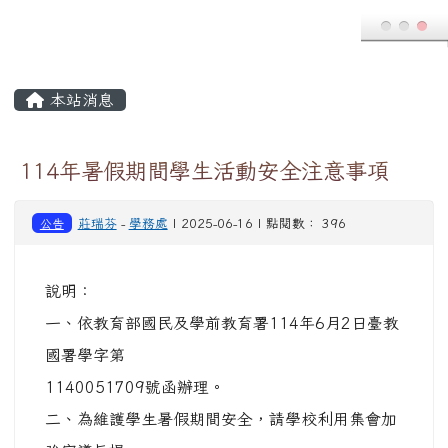
1140051709號函辦理。
二、為維護學生暑假期間安全，請學校利用集會加
強宣導旨揭
注意事項，並鼓勵從事正當休閒活動，以增進學生
健全身
心發展，降低意外事件發生機率；另提醒教師多加
關懷、
了解學生身心狀況，適時給予輔導協助。
三、暑假期間，若獲知學生發生緊急重大事件或急
需主管教育
行政機關協處之事件，請先行以電話通報教育部校
安中心
或本署校安中心，均有專責值勤人員24小時輪勤，
聯絡方