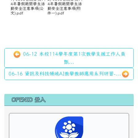
北埔粉絲專頁
北埔附幼＠甜心寶貝讚
花蓮縣新城鄉北埔國小 2026-08-07