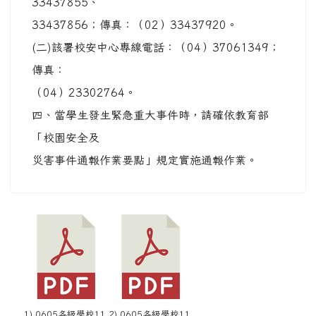
1) 0605各級學校11
2) 0605各級學校11
4年暑假期間學生活
4年暑假期間學生活
動安全注意事項(公
動安全注意事項(附
文).pdf
件一).pdf
06-12 本校114學年度第1次教學支援工作人員
甄...
06-16 資訊及科技領域AI教學教師應用系列研習-...
左邊區域內容
OPENID 登入