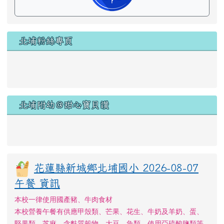
午餐 資訊
本校一律使用國產豬、牛肉食材
本校營養午餐有供應甲殼類、芒果、花生、牛奶及羊奶、蛋、
堅果類、芝麻、含麩質穀物、大豆、魚類、使用亞硫酸鹽類等
11種及其製品，不適合對其過敏體質者食用
當天不供餐，或尚無該日資訊！
點此可至校園食材登錄平臺觀看詳細資訊
重新擷取資料
右邊區域內容
常用連結