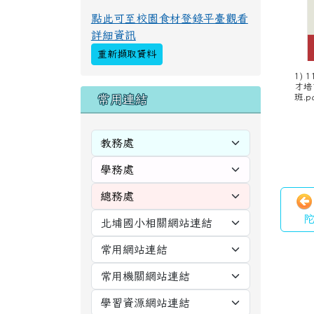
麻、含麩質穀物、大豆、魚類、使用
亞硫酸鹽類等11種及其製品，不適合
對其過敏體質者食用
當天不供餐，或尚無該日資
訊！
點此可至校園食材登錄平臺觀看
詳細資訊
重新擷取資料
1)
才培
右邊區域內容
班.p
常用連結