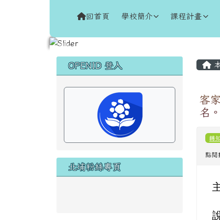
跳至主內容區
花蓮縣新城鄉北埔國民小
回首頁
學校簡介
課程計畫
頁尾區域
主
左邊區域內容
本
OPENID 登入
客
名
轉