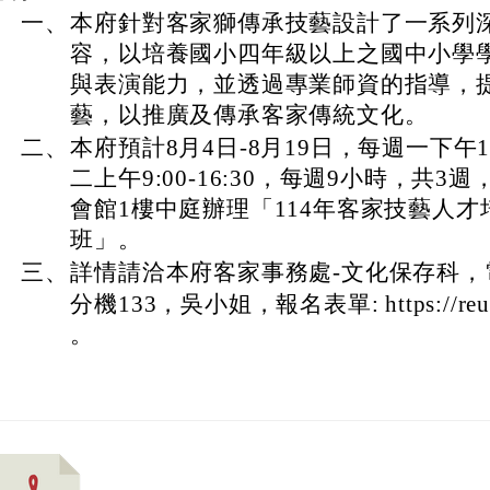
數： 401
主旨：
本府辦理「114年客家技藝人才培訓-客
校鼓勵學生踴躍報名參加並惠予協助宣傳
說明：
一、
本府針對客家獅傳承技藝設計了一系列
容，以培養國小四年級以上之國中小學
與表演能力，並透過專業師資的指導，
藝，以推廣及傳承客家傳統文化。
二、
本府預計8月4日-8月19日，每週一下午13:
二上午9:00-16:30，每週9小時，共
會館1樓中庭辦理「114年客家技藝人才
班」。
三、
詳情請洽本府客家事務處-文化保存科，電話：
分機133，吳小姐，報名表單: https://reur