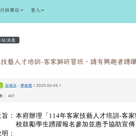
學
行政單位
登入
內容區域
站消息
家技藝人才培訓-客家獅研習班，請有興趣者踴
。
知
莊瑞芬
-
學務處
| 2025-06-05 |