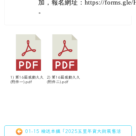
選。今年活動邁入第16屆，號召
學子的影像力與創意力，並希冀
事，用影像力發揮影響力，「第1
分為兩組：「橫式短影音組」為9
短影音組」為90秒內短片，且橫
星獎」鼓勵國中、小學生投件，
賽，活動獎金最高為12萬元！
二、
隨函敬附「第16屆感動久久」活
報另將郵寄至 貴單位)，請 惠予
網。前揭相關活動介紹及網路報
粉絲團。如有相關參賽疑問，請
02-2633-2000轉9。
三、
本屆持續規劃「影像力校園巡迴
秀從業人員或感動久久歷屆得獎
互動，分享創作心得與實務經驗
加，報名網址：https://forms.gle/