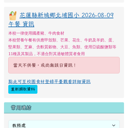
花蓮縣新城鄉北埔國小 2026-08-09
午餐 資訊
本校一律使用國產豬、牛肉食材
本校營養午餐有供應甲殼類、芒果、花生、牛奶及羊奶、蛋、
堅果類、芝麻、含麩質穀物、大豆、魚類、使用亞硫酸鹽類等
11種及其製品，不適合對其過敏體質者食用
當天不供餐，或尚無該日資訊！
點此可至校園食材登錄平臺觀看詳細資訊
重新擷取資料
右邊區域內容
常用連結