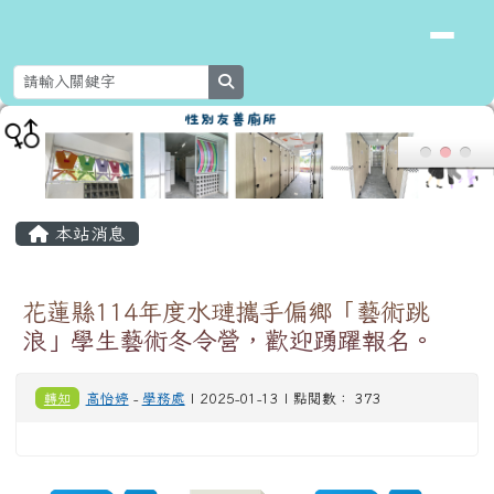
花蓮縣新城鄉北埔國民小學
跳至主內容區
search
頁尾區域
主內容區域
本站消息
花蓮縣114年度水璉攜手偏鄉「藝術跳
浪」學生藝術冬令營，歡迎踴躍報名。
轉知
高怡婷
-
學務處
| 2025-01-13 | 點閱數： 373