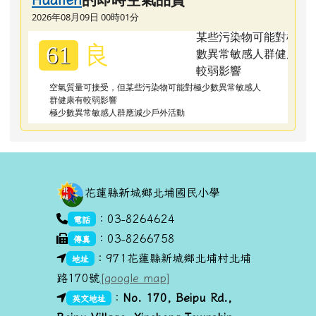
2026年08月09日 00時01分
良
61
空氣質量可接受，但某些污染物可能對極少數異常敏感人
群健康有較弱影響
極少數異常敏感人群應減少戶外活動
頁尾區域內容
花蓮縣新城鄉北埔國民小學
link to https://goo.gl/maps/dUx2GHvcPmq
：03-8264624
電話
：03-8266758
傳真
link to https://goo.gl/maps/dUx2GHvcPmq
：971花蓮縣新城鄉北埔村北埔
地址
路170號
[google map]
link to https://goo.gl/maps/dUx2GHvcPmq
link to https://goo.gl/maps/dUx2GHvcPmq
：
No. 170, Beipu R
d.,
英文地址