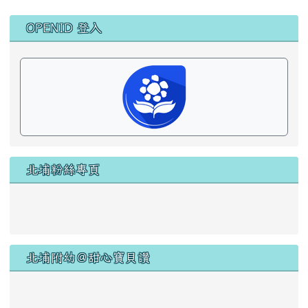
左邊區域內容
OPENID 登入
北埔粉絲專頁
北埔附幼＠甜心寶貝讚