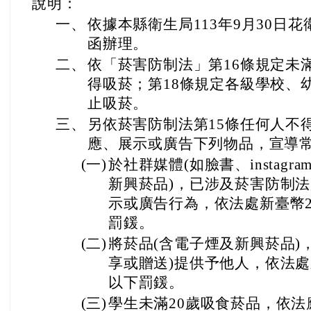
說明：
一、
依據本縣衛生局113年9月30日花衛
函辦理。
二、
依「菸害防制法」第16條規定未
得吸菸；第18條規定各級學校、
止吸菸。
三、
另依菸害防制法第15條任何人不
應、展示或廣告下列物品，宣導常
(一)
於社群媒體(如臉書、instagr
新興菸品)，已涉及菸害防制
示或廣告行為，依法處新臺幣2
罰鍰。
(二)
將菸品(含電子煙及新興菸品)
享或贈送)提供予他人，依法處
以下罰鍰。
(三)
學生未滿20歲吸食菸品，依