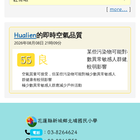
[
more...
]
的即時空氣品質
Hualien
2026年08月08日 21時09分
良
55
空氣質量可接受，但某些污染物可能對極少數異常敏感人
群健康有較弱影響
極少數異常敏感人群應減少戶外活動
頁尾區域內容
花蓮縣新城鄉北埔國民小學
link to https://goo.gl/maps/dUx2GHvcPmq
：03-8264624
電話