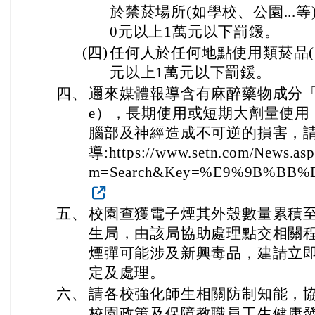
於禁菸場所(如學校、公園...等
0元以上1萬元以下罰鍰。
(四)
任何人於任何地點使用類菸品(電
元以上1萬元以下罰鍰。
四、
邇來媒體報導含有麻醉藥物成分「依托
e），長期使用或短期大劑量使用
腦部及神經造成不可逆的損害，
導:https://www.setn.com/News.a
m=Search&Key=%E9%9B%BB
五、
校園查獲電子煙其外殼數量累積
生局，由該局協助處理點交相關
煙彈可能涉及新興毒品，建請立
定及處理。
六、
請各校強化師生相關防制知能，
校園政策及保障教職員工生健康