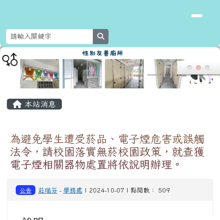
花蓮縣新城鄉北埔國民小學
跳至主內容區
search
頁尾區域
主內容區域
本站消息
為避免學生遭受菸品、電子煙危害或誤觸
法令，請校園落實無菸校園政策，就查獲
電子煙相關器物處置將依說明辦理。
公告
莊瑞芬
-
學務處
| 2024-10-07 | 點閱數： 509