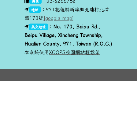
：03-8266758
傳真
link to https://goo.gl/maps/dUx2GHvcPmq
：971花蓮縣新城鄉北埔村北埔
地址
路170號
[google map]
link to https://goo.gl/maps/dUx2GHvcPmq
link to https://goo.gl/maps/dUx2GHvcPmq
：
No. 170, Beipu R
d.,
英文地址
Beipu Village, Xincheng Township,
Hualien County, 971, Taiwan (R.O.C.)
本系統使用
XOOPS校園網站輕鬆架