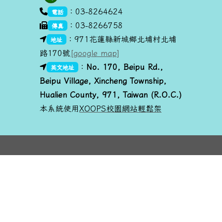
link to https://goo.gl/maps/dUx2GHvcPmq
：03-8264624
電話
：03-8266758
傳真
link to https://goo.gl/maps/dUx2GHvcPmq
：971花蓮縣新城鄉北埔村北埔
地址
路170號
[google map]
link to https://goo.gl/maps/dUx2GHvcPmq
link to https://goo.gl/maps/dUx2GHvcPmq
：
No. 170, Beipu R
d.,
英文地址
Beipu Village, Xincheng Township,
Hualien County, 971, Taiwan (R.O.C.)
本系統使用
XOOPS校園網站輕鬆架