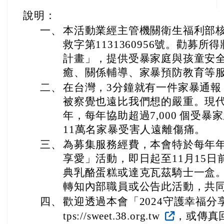
說明：
一、
本活動業經主管機關衛生福利部
救字第1131360956號。勸募
計畫」，提供受暴家庭與孩童安
癒、關係輔導、家暴預防教育等
二、
在台灣，3分鐘就有一件家暴通報
被察覺也遠比我們想的嚴重。現代
年，每年協助超過7,000 個受
11萬名家暴受害人遠離傷痛。
三、
為募集服務經費，本會特於每年
享愛」活動，即日起至11月15日
典乳酪蛋糕或達克瓦茲騎士一盒。
轉知內部職員或公告此活動，共
四、
歡迎透過本會「2024守護幸福分
tps://sweet.38.org.tw
，或傳真