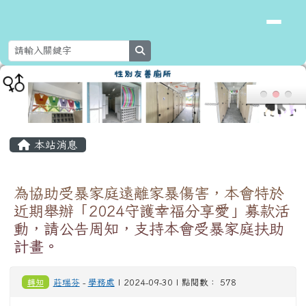
花蓮縣新城鄉北埔國民小學
跳至主內容區
search
頁尾區域
主內容區域
本站消息
為協助受暴家庭遠離家暴傷害，本會特於
近期舉辦「2024守護幸福分享愛」募款活
動，請公告周知，支持本會受暴家庭扶助
計畫。
轉知
莊瑞芬
-
學務處
| 2024-09-30 | 點閱數： 578