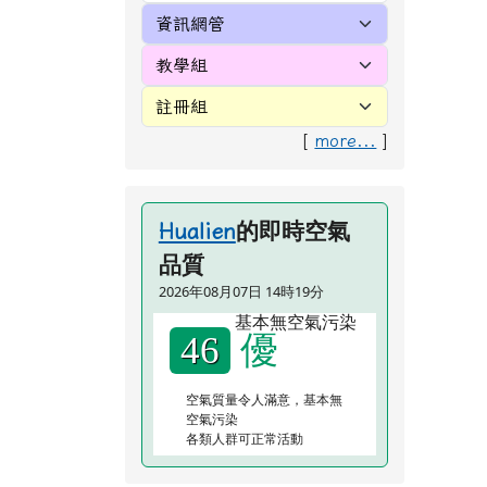
（1
年
加
轉
北埔粉絲專頁
點閱
北埔附幼＠甜心寶貝讚
花蓮縣新城鄉北埔
國小 2026-08-07 午餐
資訊