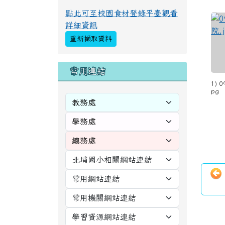
頁尾區域
主
左邊區域內容
本
OPENID 登入
為