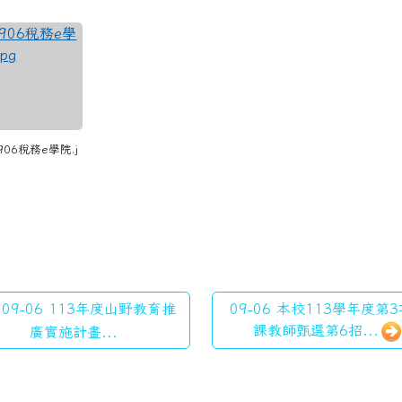
內容區域
站消息
建立正確租稅知識與普及租稅教育，即日起至本