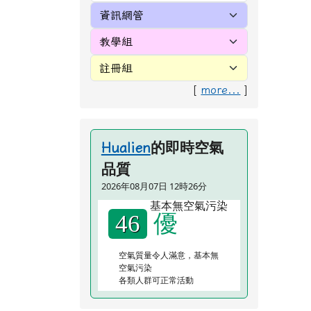
研
轉
北埔粉絲專頁
閱數：
參
北埔附幼＠甜心寶貝讚
花蓮縣新城鄉北埔
國小 2026-08-07 午餐
1) 1
資訊
本校一律使用國產豬、牛肉食材