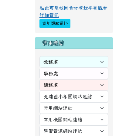
頁尾區域
主
左邊區域內容
本
OPENID 登入
東
31