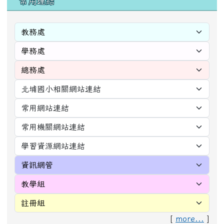
[
more...
]
的即時空氣品質
Hualien
2026年08月07日 06時10分
良
53
空氣質量可接受，但某些污染物可能對極少數異常敏感人
群健康有較弱影響
極少數異常敏感人群應減少戶外活動
頁尾區域內容
花蓮縣新城鄉北埔國民小學