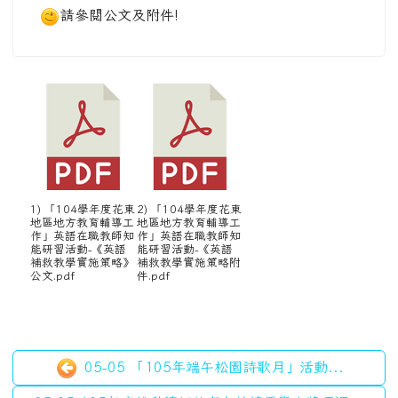
05-05 「105年端午松園詩歌月」活動...
05-05 105年度推動讀經教育各校績優學生獎項調...
左邊區域內容
OPENID 登入
北埔粉絲專頁