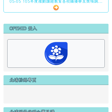
北埔附幼＠甜心寶貝讚
花蓮縣新城鄉北埔國小 2026-08-07
午餐 資訊
本校一律使用國產豬、牛肉食材
本校營養午餐有供應甲殼類、芒果、花生、牛奶及羊奶、蛋、
堅果類、芝麻、含麩質穀物、大豆、魚類、使用亞硫酸鹽類等
11種及其製品，不適合對其過敏體質者食用
當天不供餐，或尚無該日資訊！
點此可至校園食材登錄平臺觀看詳細資訊