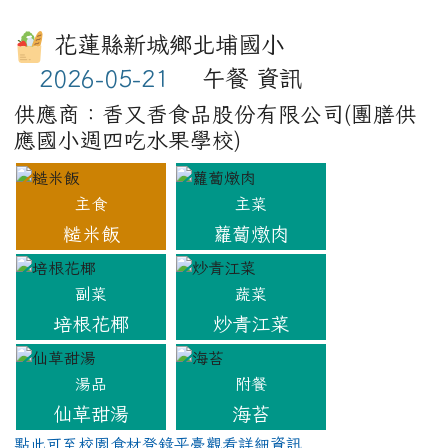
副菜
蔬菜
培根花椰
炒青江菜
湯品
附餐
仙草甜湯
海苔
點此可至校園食材登錄平臺觀看詳細資訊
重新擷取資料
本校營養午餐有供應甲殼類、芒果、花生、牛奶及羊奶、蛋、堅果
類、芝麻、含麩質穀物、大豆、魚類、使用亞硫酸鹽類等11種及其
製品，不適合對其過敏體質者食用
左邊區域內容
OPENID 登入