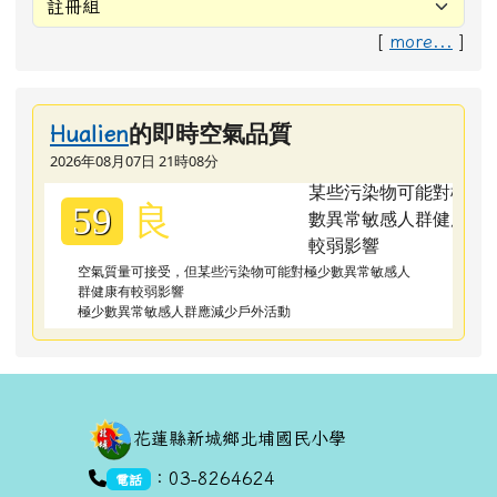
極少數異常敏感人群應減少戶外活動
頁尾區域內容
花蓮縣新城鄉北埔國民小學
link to https://goo.gl/maps/dUx2GHvcPmq
：03-8264624
電話
：03-8266758
傳真
link to https://goo.gl/maps/dUx2GHvcPmq
：971花蓮縣新城鄉北埔村北埔
地址
路170號
[google map]
link to https://goo.gl/maps/dUx2GHvcPmq
link to https://goo.gl/maps/dUx2GHvcPmq
：
No. 170, Beipu R
d.,
英文地址
Beipu Village, Xincheng Township,
Hualien County, 971, Taiwan (R.O.C.)
本系統使用
XOOPS校園網站輕鬆架