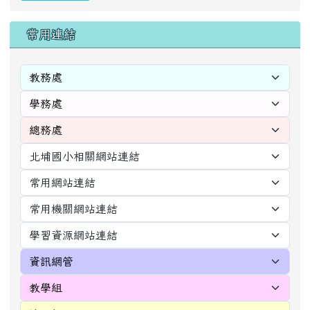
[
more...
]
的即時空氣品質
Hualien
2026年08月07日 21時08分
良
59
空氣質量可接受，但某些污染物可能對極少數異常敏感人
群健康有較弱影響