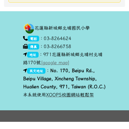
頁尾區域內容
花蓮縣新城鄉北埔國民小學
link to https://goo.gl/maps/dUx2GHvcPmq
：03-8264624
電話
：03-8266758
傳真
link to https://goo.gl/maps/dUx2GHvcPmq
：971花蓮縣新城鄉北埔村北埔
地址
路170號
[google map]
link to https://goo.gl/maps/dUx2GHvcPmq
link to https://goo.gl/maps/dUx2GHvcPmq
：
No. 170, Beipu R
d.,
英文地址
Beipu Village, Xincheng Township,
Hualien County, 971, Taiwan (R.O.C.)
本系統使用
XOOPS校園網站輕鬆架