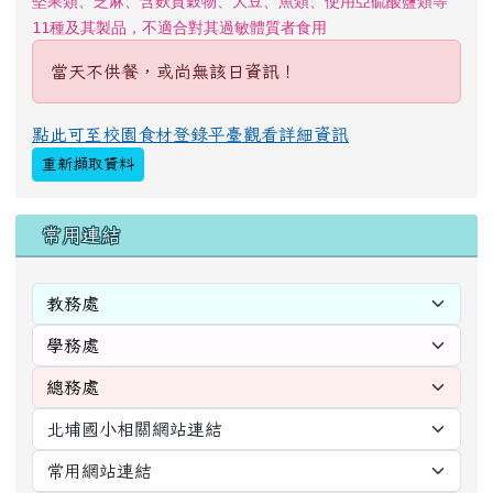
堅果類、芝麻、含麩質穀物、大豆、魚類、使用亞硫酸鹽類等
11種及其製品，不適合對其過敏體質者食用
當天不供餐，或尚無該日資訊！
點此可至校園食材登錄平臺觀看詳細資訊
重新擷取資料
右邊區域內容
常用連結