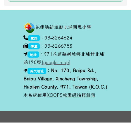
頁尾區域內容
花蓮縣新城鄉北埔國民小學
link to https://goo.gl/maps/dUx2GHvcPmq
：03-8264624
電話
：03-8266758
傳真
link to https://goo.gl/maps/dUx2GHvcPmq
：971花蓮縣新城鄉北埔村北埔
地址
路170號
[google map]
link to https://goo.gl/maps/dUx2GHvcPmq
link to https://goo.gl/maps/dUx2GHvcPmq
：
No. 170, Beipu R
d.,
英文地址
Beipu Village, Xincheng Township,
Hualien County, 971, Taiwan (R.O.C.)
本系統使用
XOOPS校園網站輕鬆架