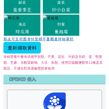
副菜
蔬菜
蛋香季豆
炒小白菜
湯品
附餐
時瓜湯
蔓越莓
點此可至校園食材登錄平臺觀看詳細資訊
重新擷取資料
本校營養午餐有供應甲殼類、芒果、花生、牛奶及羊奶、蛋、堅果
類、芝麻、含麩質穀物、大豆、魚類、使用亞硫酸鹽類等11種及其
製品，不適合對其過敏體質者食用
左邊區域內容
OPENID 登入