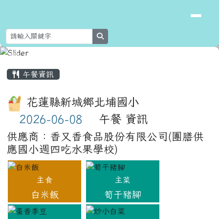
花蓮縣新城鄉北埔國民小學
跳至主內容區
search
頁尾區域
主內容區域
午餐資訊
花蓮縣新城鄉北埔國小
午餐 資訊
供應商：香又香食品股份有限公司(團膳供
應國小週四吃水果學校)
主食
主菜
白米飯
筍干豬腳