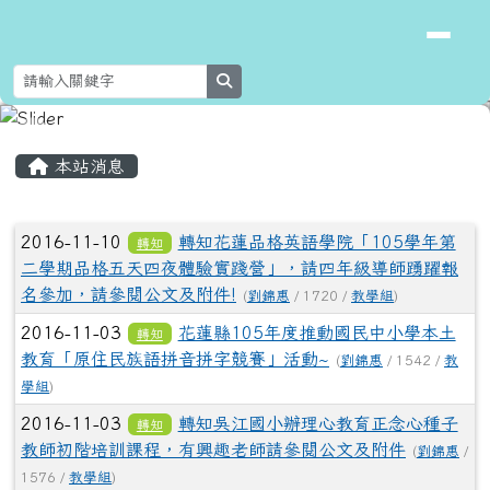
花蓮縣新城鄉北埔國民小學
跳至主內容區
search
頁尾區域
主內容區域
本站消息
文章列表
2016-11-10
轉知花蓮品格英語學院「105學年第
轉知
二學期品格五天四夜體驗實踐營」，請四年級導師踴躍報
名參加，請參閱公文及附件!
(
劉錦惠
/ 1720 /
教學組
)
2016-11-03
花蓮縣105年度推動國民中小學本土
轉知
教育「原住民族語拼音拼字競賽」活動~
(
劉錦惠
/ 1542 /
教
學組
)
2016-11-03
轉知吳江國小辦理心教育正念心種子
轉知
教師初階培訓課程，有興趣老師請參閱公文及附件
(
劉錦惠
/
1576 /
教學組
)