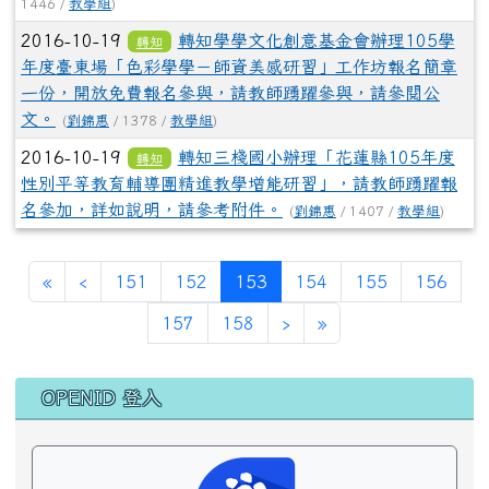
1446 /
教學組
)
2016-10-19
轉知學學文化創意基金會辦理105學
轉知
年度臺東場「色彩學學－師資美感研習」工作坊報名簡章
一份，開放免費報名參與，請教師踴躍參與，請參閱公
文。
(
劉錦惠
/ 1378 /
教學組
)
2016-10-19
轉知三棧國小辦理「花蓮縣105年度
轉知
性別平等教育輔導團精進教學增能研習」，請教師踴躍報
名參加，詳如說明，請參考附件。
(
劉錦惠
/ 1407 /
教學組
)
第一頁
上一頁
(目前頁次)
«
‹
151
152
153
154
155
156
下一頁
最後頁
157
158
›
»
左邊區域內容
OPENID 登入