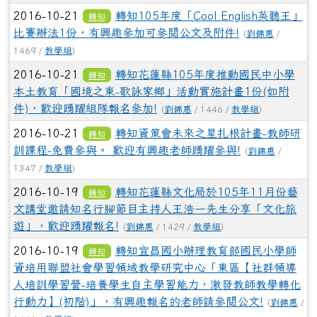
2016-10-21
轉知105年度「Cool English英聽王」
轉知
比賽辦法1份，有興趣參加可參閱公文及附件!
(
劉錦惠
/
1469 /
教學組
)
2016-10-21
轉知花蓮縣105年度推動國民中小學
轉知
本土教育「國境之東-歌詠家鄉」活動實施計畫1份(如附
件)，歡迎踴躍組隊報名參加!
(
劉錦惠
/ 1446 /
教學組
)
2016-10-21
轉知資策會未來之星扎根計畫-教師研
轉知
訓課程-免費參與。 歡迎有興趣老師踴躍參與!
(
劉錦惠
/
1347 /
教學組
)
2016-10-19
轉知花蓮縣文化局於105年11月份藝
轉知
文講堂邀請知名行腳節目主持人王浩一先生分享「文化旅
遊」，歡迎踴躍報名!
(
劉錦惠
/ 1429 /
教學組
)
2016-10-19
轉知宜昌國小辦理教育部國民小學師
轉知
資培用聯盟社會學習領域教學研究中心「東區【社群領導
人培訓學習營-培養學生自主學習能力，激發教師教學轉化
行動力】(初階)」，有興趣報名的老師請參閱公文!
(
劉錦惠
/