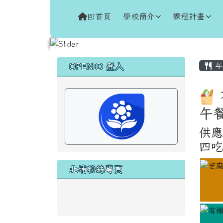
跳至主內容區
花蓮縣新城鄉北埔國民小
回首頁
學校簡介
課程計畫
頁尾區域
主
左邊區域內容
午
OPENID 登入
午
供應
四吃
北埔粉絲專頁