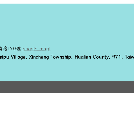
x2GHvcPmq
2GHvcPmq
路170號
[google map]
GHvcPmq
2GHvcPmq
eipu Village, Xincheng Township, Hualien County, 971, Tai