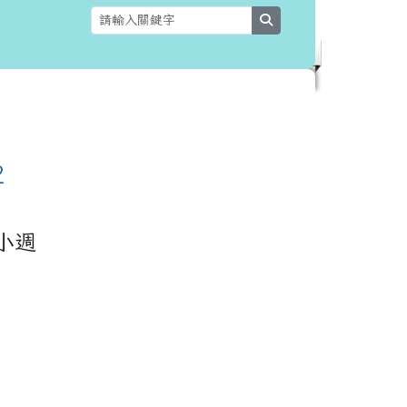
search
小週