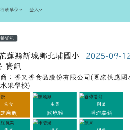
學
行政單位
登入
內容區域
餐資訊
花蓮縣新城鄉北埔國小
餐 資訊
商：香又香食品股份有限公司(團膳供應國
水果學校)
主食
主菜
副菜
芝麻飯
照燒雞
香炸薯餅