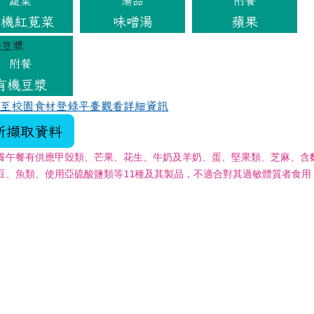
蔬菜
湯品
附餐
有機紅莧菜
味噌湯
蘋果
附餐
有機豆漿
可至校園食材登錄平臺觀看詳細資訊
新擷取資料
養午餐有供應甲殼類、芒果、花生、牛奶及羊奶、蛋、堅果類、芝麻、含
豆、魚類、使用亞硫酸鹽類等11種及其製品，不適合對其過敏體質者食用