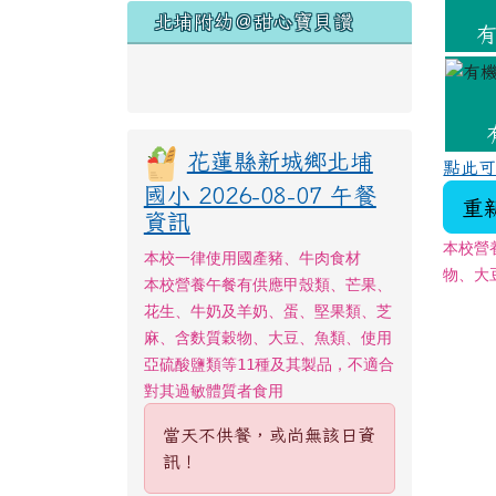
北埔附幼＠甜心寶貝讚
花蓮縣新城鄉北埔
點此
國小 2026-08-07 午餐
重
資訊
本校營
本校一律使用國產豬、牛肉食材
物、大
本校營養午餐有供應甲殼類、芒果、
花生、牛奶及羊奶、蛋、堅果類、芝
麻、含麩質穀物、大豆、魚類、使用
亞硫酸鹽類等11種及其製品，不適合
對其過敏體質者食用
當天不供餐，或尚無該日資
訊！